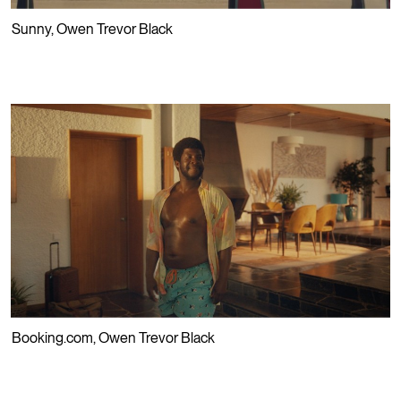
⮡
Sunny
,
Owen Trevor Black
PLAY
⮡
Booking.com
,
Owen Trevor Black