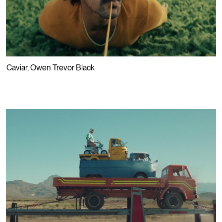
⮡
Caviar
,
Owen Trevor Black
PLAY