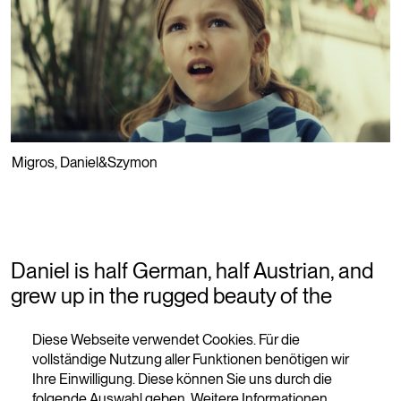
⮡
Migros
,
Daniel&Szymon
Daniel is half German, half Austrian, and
grew up in the rugged beauty of the
Swiss Alps. Szymon, born in Poland,
Diese Webseite verwendet Cookies. Für die
wears his unusual name like a badge of
vollständige Nutzung aller Funktionen benötigen wir
honour.
(...)
Ihre Einwilligung. Diese können Sie uns durch die
folgende Auswahl geben. Weitere Informationen